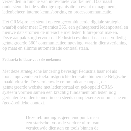
verzenden in functie van individuele voorkeuren. Daarnaast
ondersteunt het de volledige organisatie in event management,
ledenbeheer, interne kennisborging en procescommunicatie.
Het CRM-project steunt op een gecombineerde digitale strategie,
waarbij onder meer Dynamics 365, een geïntegreerd ledenportaal en
nieuwe datastromen de interactie met leden futureproof maken.
Deze aanpak zorgt ervoor dat Fedustria evolueert naar een volledig
geïntegreerde 360° communicatieomgeving, waarin dienstverlening
op maat en slimme automatisatie centraal staan.
Fedustria is klaar voor de toekomst
Met deze strategische lancering bevestigt Fedustria haar rol als
toonaangevende en toekomstgerichte federatie binnen de Belgische
maakindustrie. De vernieuwde communicatieaanpak, de
geïntegreerde website met ledenportaal en gekoppeld CRM-
systeem vormen samen een krachtig fundament om leden nog
gerichter te ondersteunen in een steeds complexere economische en
(geo-)politieke context.
Deze rebranding is geen eindpunt, maar
een startschot voor de verdere uitrol van
vernieuwde diensten en tools binnen de