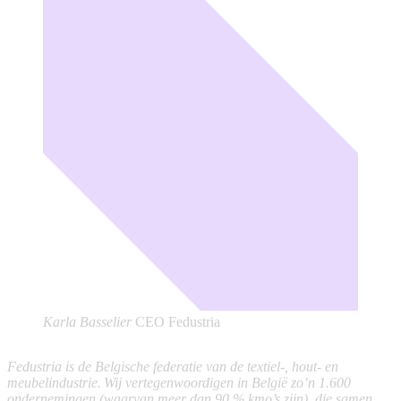
Karla Basselier
CEO Fedustria
Fedustria is de Belgische federatie van de textiel-, hout- en
meubelindustrie.
Wij vertegenwoordigen in België zo’n 1.600
ondernemingen (waarvan meer dan 90 % kmo’s zijn), die samen