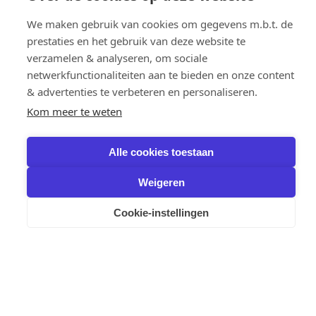
Klokkenluiders
We maken gebruik van cookies om gegevens m.b.t. de
Cookie policy
Privacy
prestaties en het gebruik van deze website te
Fedustria vzw
verzamelen & analyseren, om sociale
Hof ter Vleestdreef 5, 1070 Brussel
netwerkfunctionaliteiten aan te bieden en onze content
info@fedustria.be
BE 0886.138.352
& advertenties te verbeteren en personaliseren.
RPR Brussel
Kom meer te weten
Alle cookies toestaan
Weigeren
Cookie-instellingen