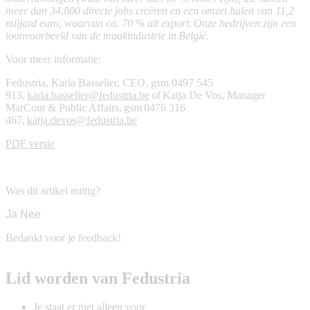
meer dan 34.800 directe jobs creëren en een omzet halen van 11,2
miljard euro, waarvan ca. 70 % uit export.
Onze bedrijven zijn een
toonvoorbeeld van de maakindustrie in België.
Voor meer informatie
:
Fedustria, Karla Basselier, CEO, gsm 0497 545
913,
karla.basselier@fedustria.be
of Katja De Vos
, Manager
MarCom & Public Affairs, gsm 0476 316
467,
katja.devos@fedustria.be
PDF versie
Was dit artikel nuttig?
Ja
Nee
Bedankt voor je feedback!
Lid worden van Fedustria
Je staat er niet alleen voor