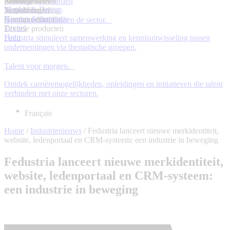
Kledingtextiel
Bouwelementen
Meubel
Industrienieuws
Inloggen
Lid worden
Meubel & Design
Textielveredeling
Verpakkingen
Activiteiten
Nieuws & inspiratie
Garenproductie
Houtinvoerhandel
Samenwerken binnen de sector.
Textiel
Diverse producten
Hout
Fedustria stimuleert samenwerking en kennisuitwisseling tussen
ondernemingen via thematische groepen.
Talent voor morgen.
Ontdek carrièremogelijkheden, opleidingen en initiatieven die talent
verbinden met onze sectoren.
Français
Home
/
Industrienieuws
/
Fedustria lanceert nieuwe merkidentiteit,
website, ledenportaal en CRM-systeem: een industrie in beweging
Fedustria lanceert nieuwe merkidentiteit,
website, ledenportaal en CRM-systeem:
een industrie in beweging