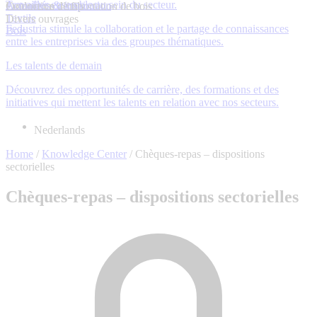
Travailler ensemble au sein du secteur.
Actualités & inspiration
Production de fils
Commerce d’importation de bois
Textile
Divers ouvrages
Fedustria stimule la collaboration et le partage de connaissances
Bois
entre les entreprises via des groupes thématiques.
Les talents de demain
Découvrez des opportunités de carrière, des formations et des
initiatives qui mettent les talents en relation avec nos secteurs.
Nederlands
Home
/
Knowledge Center
/
Chèques-repas – dispositions
sectorielles
Chèques-repas – dispositions sectorielles