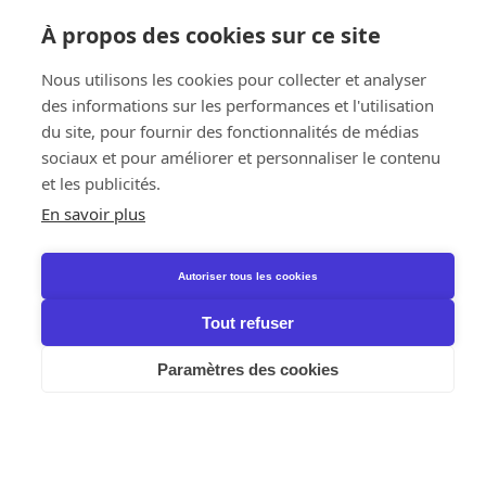
Activités
Avantages membres
À propos des cookies sur ce site
Contactez-nous
© Fedustria
2026
Nous utilisons les cookies pour collecter et analyser
Disclaimer
Lanceurs d’alerte
des informations sur les performances et l'utilisation
Cookie policy
du site, pour fournir des fonctionnalités de médias
Privacy
sociaux et pour améliorer et personnaliser le contenu
Fedustria asbl
Allée Hof ter Vleest 5, 1070 Bruxelles
et les publicités.
info@fedustria.be
En savoir plus
BE 0886.138.352
RPM Bruxelles
Autoriser tous les cookies
Tout refuser
Paramètres des cookies